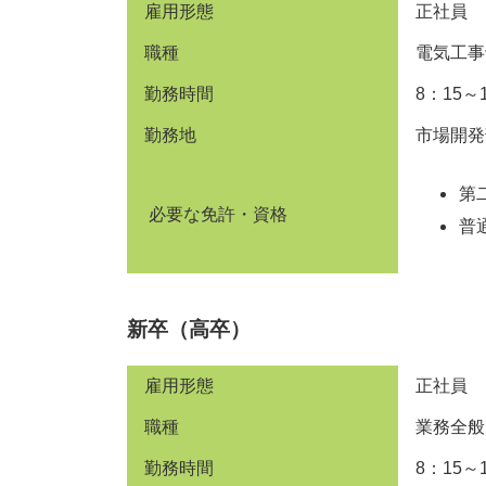
雇用形態
正社員
職種
電気工事
勤務時間
8：15～
勤務地
市場開発
第
必要な免許・資格
普
新卒（高卒）
雇用形態
正社員
職種
業務全般
勤務時間
8：15～