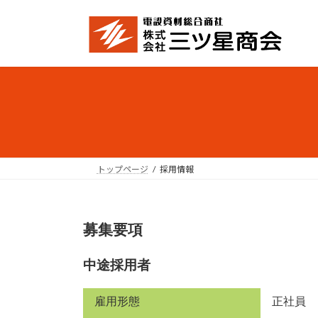
コ
ナ
ン
ビ
テ
ゲ
ン
ー
ツ
シ
へ
ョ
ス
ン
キ
に
ッ
移
プ
動
トップページ
採用情報
募集要項
中途採用者
雇用形態
正社員