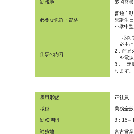
勤務地
盛岡営業
普通自動
必要な免許・資格
※誕生日
※準中型
1．盛岡
※主に
2．商品
仕事の内容
※電線
3．一定
ります。
雇用形態
正社員
職種
業務全般
勤務時間
8：15～
勤務地
宮古営業