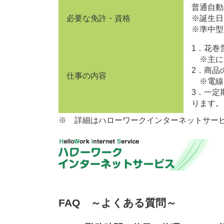
普通自動
必要な免許・資格
※誕生日
※準中型
1．花巻
※主に
2．商品
仕事の内容
※電線
3．一定
ります。
※ 詳細はハローワークインターネットサー
FAQ ～よくある質問～