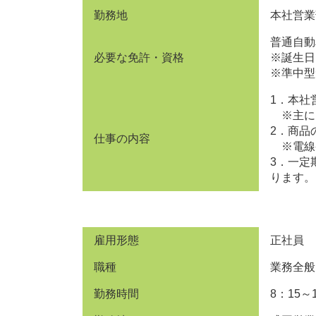
勤務地
本社営業
普通自動
必要な免許・資格
※誕生日
※準中型
1．本社
※主に
2．商品
仕事の内容
※電線
3．一定
ります。
雇用形態
正社員
職種
業務全般
勤務時間
8：15～