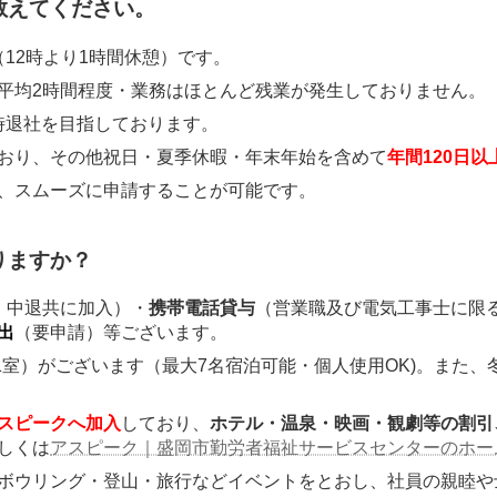
教えてください。
務（12時より1時間休憩）です。
平均2時間程度・業務はほとんど残業が発生しておりません。
時退社を目指しております。
おり、その他祝日・夏季休暇・年末年始を含めて
年間120日以
、スムーズに申請することが可能です。
りますか？
、中退共に加入）・
携帯電話貸与
（営業職及び電気工事士に限
出
（要申請）等ございます。
F1室）がございます（最大7名宿泊可能・個人使用OK)。また、
スピークへ加入
しており、
ホテル・温泉・映画・観劇等の割引
しくは
アスピーク｜盛岡市勤労者福祉サービスセンターのホー
ボウリング・登山・旅行などイベントをとおし、社員の親睦や