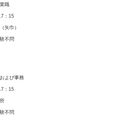
業職
17：15
（矢巾）
験不問
および事務
17：15
所
験不問