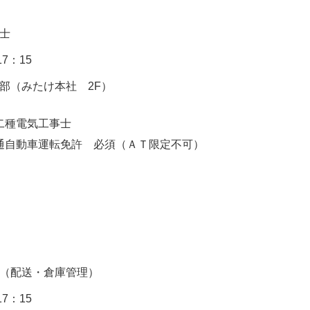
士
17：15
部（みたけ本社 2F）
二種電気工事士
通自動車運転免許
必須（ＡＴ限定不可）
（配送・倉庫管理）
17：15