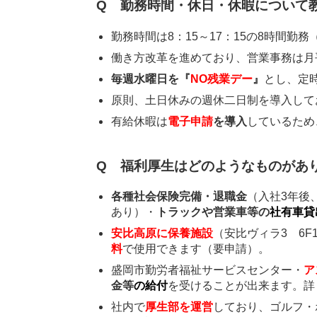
Q 勤務時間・休日・休暇について
勤務時間は8：15～17：15の8時間勤
働き方改革を進めており、営業事務は月
毎週水曜日を『
NO残業デー
』
とし、定
原則、土日休みの週休二日制を導入して
有給休暇は
電子申請
を導入
しているため
Q 福利厚生はどのようなものがあ
各種社会保険完備・退職金
（入社3年後
あり）・
トラックや営業車等の
社有車貸
安比高原に保養施設
（安比ヴィラ3 6
料
で使用できます（要申請）。
盛岡市勤労者福祉サービスセンター・
ア
金等
の給付
を受けることが出来ます。詳
社内で
厚生部を運営
しており、ゴルフ・