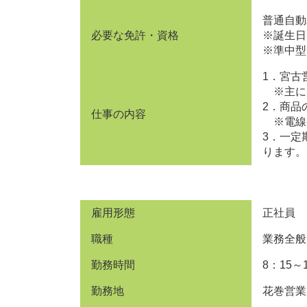
普通自動
必要な免許・資格
※誕生日
※準中型
1．宮古
※主に
2．商品
仕事の内容
※電線
3．一定
ります。
雇用形態
正社員
職種
業務全般
勤務時間
8：15～
勤務地
花巻営業