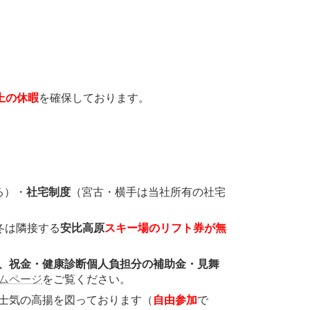
上の休暇
を確保しております。
る）・
社宅制度
（宮古・横手は当社所有の社宅
冬は隣接する
安比高原
スキー場のリフト券が無
、祝金・健康診断個人負担分の補助金・見舞
ムページ
をご覧ください。
士気の高揚を図っております（
自由参加
で