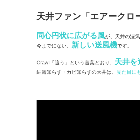
天井ファン「エアークロ
同心円状に広がる風
が、天井の湿気
新しい送風機
今までにない、
です。
天井を
Crawl「這う」という言葉どおり、
結露知らず・カビ知らずの天井は、
見た目に