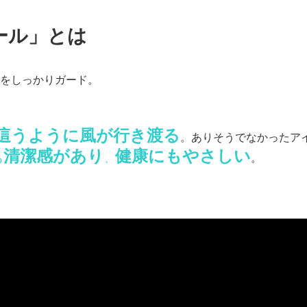
ール」とは
をしっかりガード。
這うように風が行き渡る
。ありそうでなかったア
清潔感があり
健康にもやさしい
も
、
。