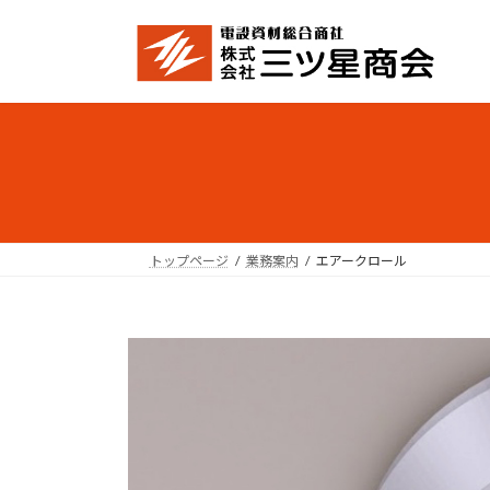
コ
ナ
ン
ビ
テ
ゲ
ン
ー
ツ
シ
へ
ョ
ス
ン
キ
に
ッ
移
プ
動
トップページ
業務案内
エアークロール