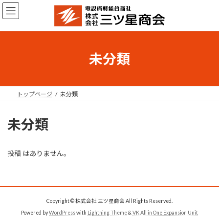
コ
ナ
ン
ビ
テ
ゲ
ン
ー
ツ
シ
へ
ョ
未分類
ス
ン
キ
に
ッ
移
プ
動
トップページ
未分類
未分類
投稿 はありません。
Copyright © 株式会社 三ツ星商会 All Rights Reserved.
Powered by
WordPress
with
Lightning Theme
&
VK All in One Expansion Unit