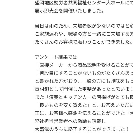
日
盛岡地区勤労者共同福祉センター大ホールに
時
展示即売会を開催いたしました。
:
当日は雨のため、来場者数が少ないのではと
ご家族連れや、職場の方と一緒にご来場する
たくさんのお客様で賑わうことができました
アンケート結果では
「直接メーカーから商品説明を受けることが
「普段目にすることがないものがたくさんあ
と書かれた方がおり、一般の方にも興味をも
電材卸として開催した甲斐があったと思いま
また「演奏とキッチンカーの唐揚げがとても
「良いものを安く買えた」と、お答えいただ
正に、お客様へ感謝を伝えることができた「
弊社担当営業者への激励も頂戴し
大盛況のうちに終了することができました！