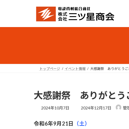
コ
ナ
ン
ビ
テ
ゲ
ン
ー
ツ
シ
へ
ョ
ス
ン
キ
に
ッ
移
プ
動
トップページ
イベント情報
大感謝祭 ありがとうご
大感謝祭 ありがとう
最
2024年10月7日
2024年12月17日
管
終
更
令和6年9月21日
（土）
新