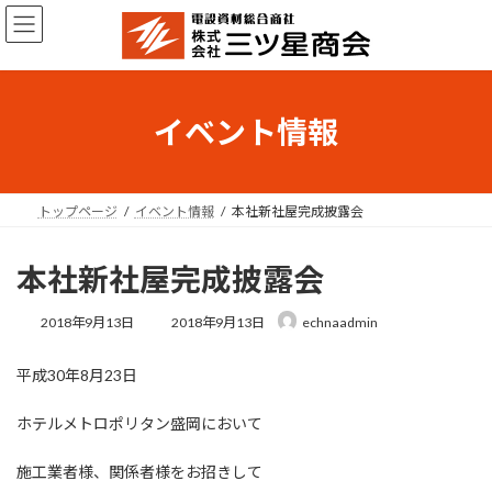
コ
ナ
ン
ビ
テ
ゲ
ン
ー
ツ
シ
へ
ョ
イベント情報
ス
ン
キ
に
ッ
移
プ
動
トップページ
イベント情報
本社新社屋完成披露会
本社新社屋完成披露会
最
2018年9月13日
2018年9月13日
echnaadmin
終
更
平成30年8月23日
新
日
時
ホテルメトロポリタン盛岡において
:
施工業者様、関係者様をお招きして