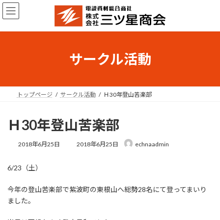
コ
ナ
ン
ビ
テ
ゲ
ン
ー
ツ
シ
へ
ョ
サークル活動
ス
ン
キ
に
ッ
移
プ
動
トップページ
サークル活動
Ｈ30年登山苦楽部
Ｈ30年登山苦楽部
最
2018年6月25日
2018年6月25日
echnaadmin
終
更
6/23（土）
新
日
時
今年の登山苦楽部で紫波町の東根山へ総勢28名にて登ってまいり
:
ました。